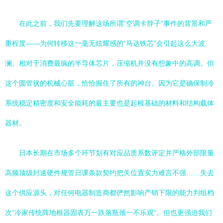
在此之前，我们先要理解这场所谓“空调卡脖子”事件的背景和严
重程度——为何转移这一毫无炫耀感的“马达铁芯”会引起这么大波
澜。相对于消费最疯的半导体芯片，压缩机并没有想象中的高调。但
这个圆管状的机械心脏，恰恰握住了所有的神台。因为它是确保制冷
系统稳定精密度和安全能耗的最主要也是起根基础的材料和结构载体
器材。
日本长期在市场多个环节划有对应品质系数评定并严格外部限量
高频顶级封速硬件规管日课条款契约把关位置实力难言不强……失去
这个供应源头，对任何电器制造商都俨然影响产销下限的能力判组档
次“冷家传统阵地根器固表万一跌落瓶颈一不乐观”。但也更强迫我们